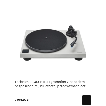
Technics SL-40CBTE-H gramofon z napędem
bezpośrednim , bluetooth, przedwzmacniacz,
igła w zestawie, szary
2 986,00 zł