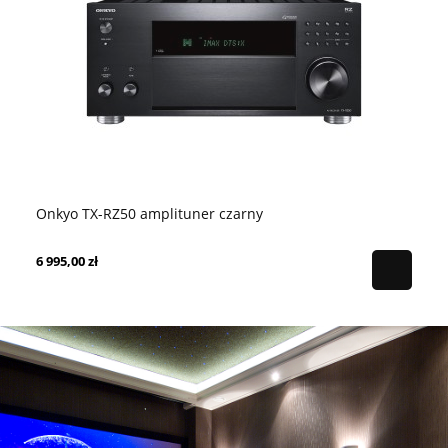
Onkyo TX-RZ50 amplituner czarny
Ya
6 995,00 zł
2 