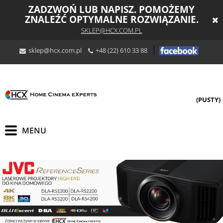
ZADZWOŃ LUB NAPISZ. POMOŻEMY
ZNALEŹĆ OPTYMALNE ROZWIĄZANIE.
SKLEP@HCX.COM.PL
sklep@hcx.com.pl
+48 (22) 610 33 88
(PUSTY)