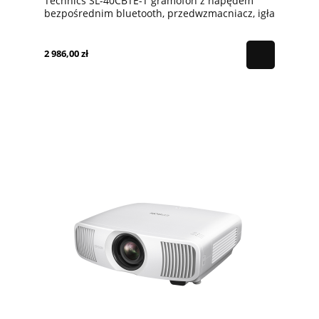
Technics SL-40CBTE-T gramofon z napędem
bezpośrednim bluetooth, przedwzmacniacz, igła
w zestawie, brązowy
2 986,00 zł